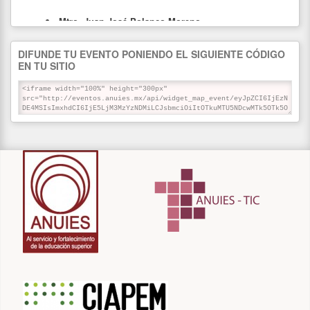
Mtro. Juan José Polanco Moreno
Docente
DIFUNDE TU EVENTO PONIENDO EL SIGUIENTE CÓDIGO
CETIS 31 "Leona Vicario"
EN TU SITIO
PATROCINADORES