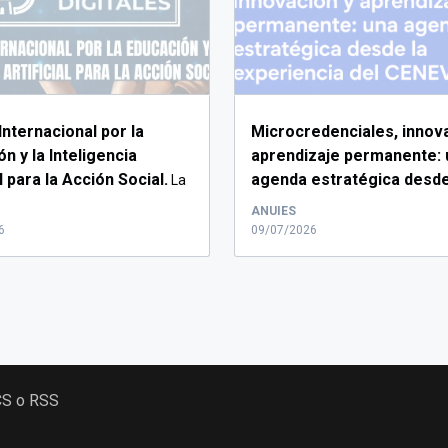
Internacional por la
Microcredenciales, innov
n y la Inteligencia
aprendizaje permanente: 
al para la Acción Social.
agenda estratégica desde
La
experiencia del CENEVAL.
..
.
ANUIES
6
09/07/2026
CS o RSS