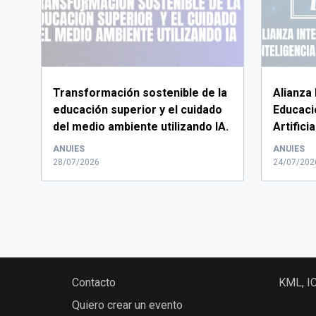
Transformación sostenible de la
Alianza 
educación superior y el cuidado
Educació
del medio ambiente utilizando IA.
Artifici
La As...
Asociació.
ANUIES
ANUIES
28/07/2026
24/07/202
Contacto
KML, I
Quiero crear un evento