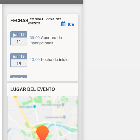
FECHAS
EN HORA LOCAL DEL
EVENTO
jun '19
09:00
Apertura de
11
inscripciones
jun '19
13:00
Fecha de inicio
14
jun '19
13:00
Cierre de
14
inscripciones
LUGAR DEL EVENTO
jun '19
14:00
Fecha de fin
14