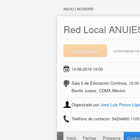
INICIO
|
ACCEDER
Red Local ANUIE
Inscribirse
La inscripción ha 
14-06-2019 13:00
Sala 5 de Educación Continua, 13:00
Benito Juarez, CDMX,México
Organizado por
José Luis Ponce Lóp
Teléfono de contacto: 54204900 1105
Inicio
Fechas
Programa
Orador